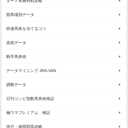
ダート未勝利戦攻略
競馬場別データ
枠連馬券を当てるコツ
血統データ
騎手馬券術
データマイニング JRA-VAN
調教データ
日刊コンピ指数馬券術検証
極ウマプレミアム 検証
地方・南関競馬攻略