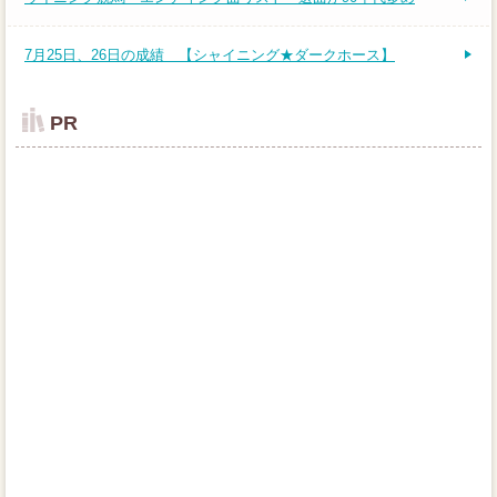
7月25日、26日の成績 【シャイニング★ダークホース】
PR