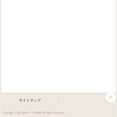
サイトマップ
Copyright © 2026 競馬データ管理室+All Rights Reserved.