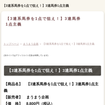
【3連系馬券を1点で狙え！】3連馬券1点主義
【3連系馬券を1点で狙え！】3連馬券
1点主義
トップページ
＞
まうまう企画
＞ 【3連系馬券を1点で狙え！】3連馬券1点主義
(当サイトではアフィリエイト広告を利用しています)
【3連系馬券を1点で狙え！】3連馬券1点主義
【商品名】 【3連系馬券を1点で狙え！】3連馬券1点主
義
【販売者】 まうまう企画
【価 格】 8,800円（税込）