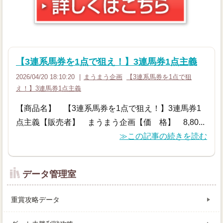
【3連系馬券を1点で狙え！】3連馬券1点主義
2026/04/20 18:10:20
まうまう企画
【3連系馬券を1点で狙
え！】3連馬券1点主義
【商品名】 【3連系馬券を1点で狙え！】3連馬券1
点主義【販売者】 まうまう企画【価 格】 8,80...
≫この記事の続きを読む
データ管理室
重賞攻略データ