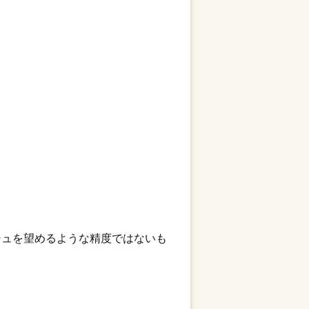
シュを望めるような精度ではないも