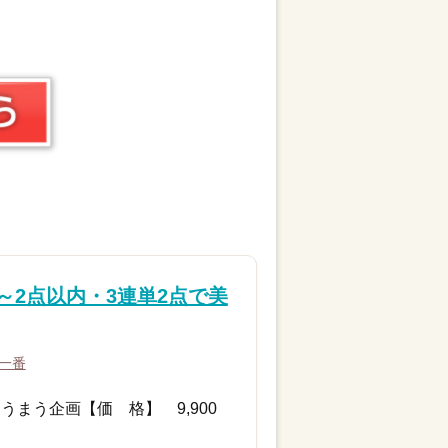
～2点以内・3連単2点で美
一番
まう企画【価 格】 9,900