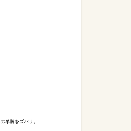
スの単勝をズバリ。