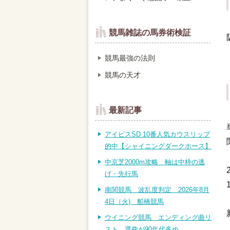
競馬雑誌の馬券術検証
競馬最強の法則
競馬の天才
最新記事
アイビスSD 10番人気カウスリップ
的中【シャイニングダークホース】
中京芝2000m攻略 軸は中枠の逃
げ・先行馬
南関競馬 波乱度判定 2026年8月
4日（火) 船橋競馬
ウイニング競馬 エンディング曲リ
スト 選曲が90年代多め