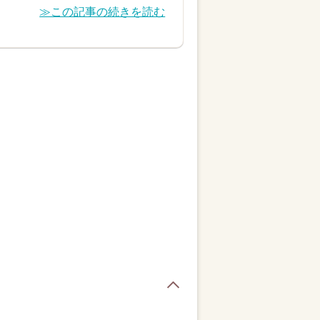
≫この記事の続きを読む
page top