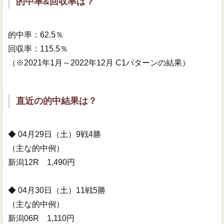
的中率&回収率は？
的中率：62.5％
回収率：115.5％
（※2021年1月～2022年12月 C1パターンの結果）
直近の的中結果は？
◆ 04月29日（土）9戦4勝
（主な的中例）
新潟12R 1,490円
◆ 04月30日（土）11戦5勝
（主な的中例）
新潟06R 1,110円