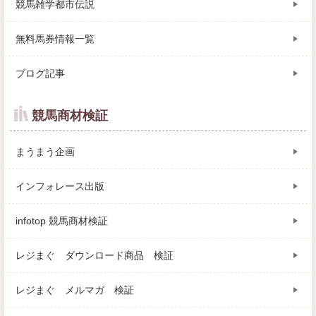
競馬雑学都市伝説
無料馬券情報一覧
ブログ記事
競馬商材検証
まうまう企画
インフォレース出版
infotop 競馬商材検証
レジまぐ ダウンロード商品 検証
レジまぐ メルマガ 検証