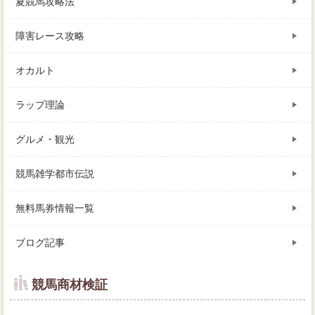
夏競馬攻略法
障害レース攻略
オカルト
ラップ理論
グルメ・観光
競馬雑学都市伝説
無料馬券情報一覧
ブログ記事
競馬商材検証