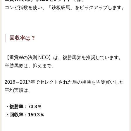
コンピ指数を使い、「鉄板級馬」をピックアップします。
回収率は？
【重賞Wの法則 NEO】は、複勝馬券を推奨しています。
単勝馬券は、抑えまで。
2016～2017年でセレクトされた馬の複勝を均等買いした
平均実績は、
・複勝率：73.3％
・回収率：159.3％