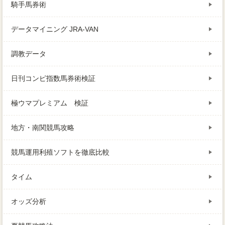
騎手馬券術
データマイニング JRA-VAN
調教データ
日刊コンピ指数馬券術検証
極ウマプレミアム 検証
地方・南関競馬攻略
競馬運用利殖ソフトを徹底比較
タイム
オッズ分析