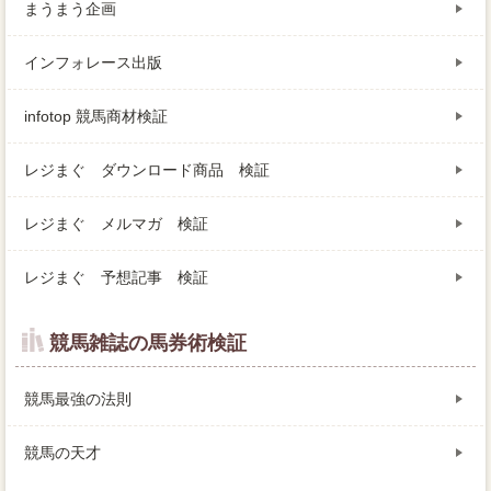
まうまう企画
インフォレース出版
infotop 競馬商材検証
レジまぐ ダウンロード商品 検証
レジまぐ メルマガ 検証
レジまぐ 予想記事 検証
競馬雑誌の馬券術検証
競馬最強の法則
競馬の天才