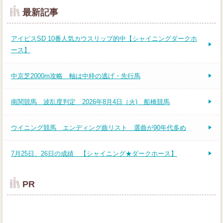
最新記事
アイビスSD 10番人気カウスリップ的中【シャイニングダークホ
ース】
中京芝2000m攻略 軸は中枠の逃げ・先行馬
南関競馬 波乱度判定 2026年8月4日（火) 船橋競馬
ウイニング競馬 エンディング曲リスト 選曲が90年代多め
7月25日、26日の成績 【シャイニング★ダークホース】
PR