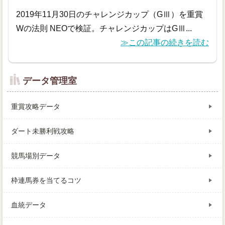
2019年11月30日のチャレンジカップ（GⅢ）を重賞
Wの法則 NEOで検証。チャレンジカップはGⅢ...
≫この記事の続きを読む
データ管理室
重賞攻略データ
ダート未勝利戦攻略
競馬場別データ
枠連馬券を当てるコツ
血統データ