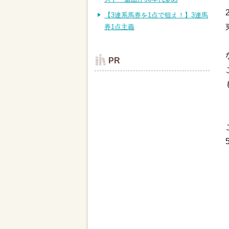
【3連系馬券を1点で狙え！】3連馬
券1点主義
PR