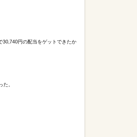
0,740円の配当をゲットできたか
った。