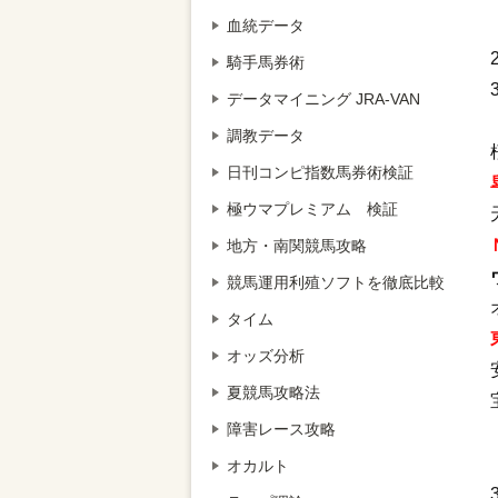
血統データ
騎手馬券術
データマイニング JRA-VAN
調教データ
日刊コンピ指数馬券術検証
極ウマプレミアム 検証
地方・南関競馬攻略
競馬運用利殖ソフトを徹底比較
タイム
オッズ分析
夏競馬攻略法
障害レース攻略
オカルト