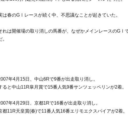
実は春のGⅠレースが続く中、不思議なことが起きていた。
それは開催場の取り消しの馬番が、なぜかメインレースのGⅠ
だ。
2007年4月15日、中山6Rで9番が出走取り消し。
すると中山11R皐月賞で15番人気9番サンツェッペリンが2着。
2007年4月29日、京都1Rで16番が出走取り消し。
京都11R天皇賞(春)で11番人気16番エリモエクスパイアが2着。